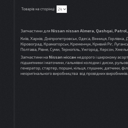
Запчастини для
Nissan nissan Almera, Qashqai, Patrol, 
Київ, Харків, Дніпропетровськ, Одеса, Вінниця, Горлівк
Кіровоград, Краматорськ, Кременчук, Кривий Ріг, Лугансь
Полтава, Рівне, Суми, Тернопіль, Ужгород, Херсон, Хмельни
Запчастини на
Nissan ніссан
недорого і широкому асорти
підшипники і маточини, гальмівні колодки і диски, рульов
генератор, стартер, поршні, кільця, глушник, датчики, фі
неоригінального виробництва від провідних виробників