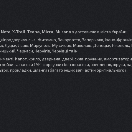
Note, X-Trail, Teana, Micra, Murano
з доставкою в міста України:
а, Дніпродзержинськ, Житомир, Закарпаття, Запоріжжя, Івано-Франків
к, Луцьк, Львів, Маріуполь, Мукачево, Миколаїв, Донецьк, Нікополь,
цький, Черкаси, Чернігів, Чернівці та ін
менті. Капот, крило, дзеркала, двері, скла, пружини, амортизатори
і рейки та насоси ГУР, форсунки і бензонасоси, зчеплення, шруси, ра
льтри, прокладки, шланги і багато інших запчастин оригінального і
.