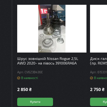
Шрус зовнішній Nissan Rogue 2,5L
Диск гал
AWD 2020- на півось 391006RA6A
(пр. REMS
CV6Z3B436E
61533
В наявності
В наявно
2 850 ₴
2 750 ₴
Купити
Ку