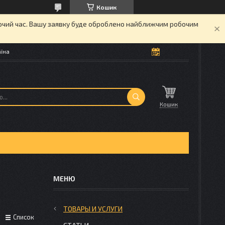
Кошик
бочий час. Вашу заявку буде оброблено найближчим робочим
аїна
Кошик
ТОВАРЫ И УСЛУГИ
Список