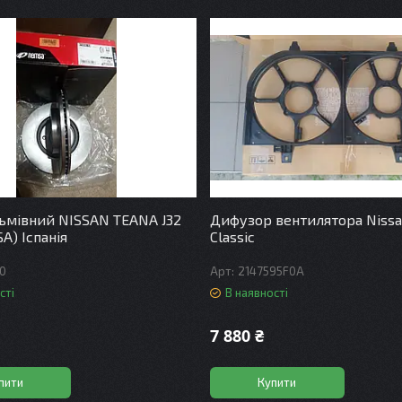
ьмівний NISSAN TEANA J32
Дифузор вентилятора Nissa
A) Іспанія
Classic
10
2147595F0A
сті
В наявності
7 880 ₴
пити
Купити