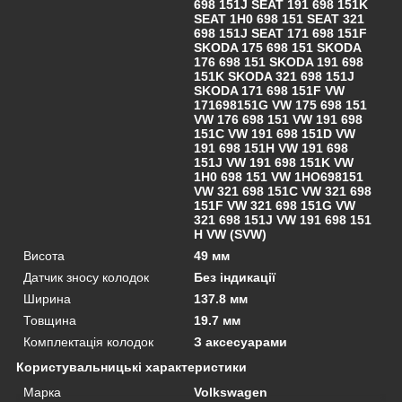
698 151J SEAT 191 698 151K
SEAT 1H0 698 151 SEAT 321
698 151J SEAT 171 698 151F
SKODA 175 698 151 SKODA
176 698 151 SKODA 191 698
151K SKODA 321 698 151J
SKODA 171 698 151F VW
171698151G VW 175 698 151
VW 176 698 151 VW 191 698
151C VW 191 698 151D VW
191 698 151H VW 191 698
151J VW 191 698 151K VW
1H0 698 151 VW 1HO698151
VW 321 698 151C VW 321 698
151F VW 321 698 151G VW
321 698 151J VW 191 698 151
H VW (SVW)
Висота
49 мм
Датчик зносу колодок
Без індикації
Ширина
137.8 мм
Товщина
19.7 мм
Комплектація колодок
З аксесуарами
Користувальницькі характеристики
Марка
Volkswagen