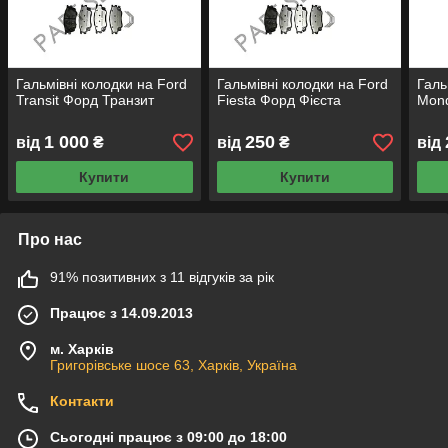
Гальмівні колодки на Ford
Гальмівні колодки на Ford
Галь
Transit Форд Транзит
Fiesta Форд Фієста
Mon
1 000
250
від
₴
від
₴
від
Купити
Купити
Про нас
91% позитивних з 11 відгуків за рік
Працює з 14.09.2013
м. Харків
Григорівське шосе 63, Харків, Україна
Контакти
Сьогодні працює з 09:00 до 18:00