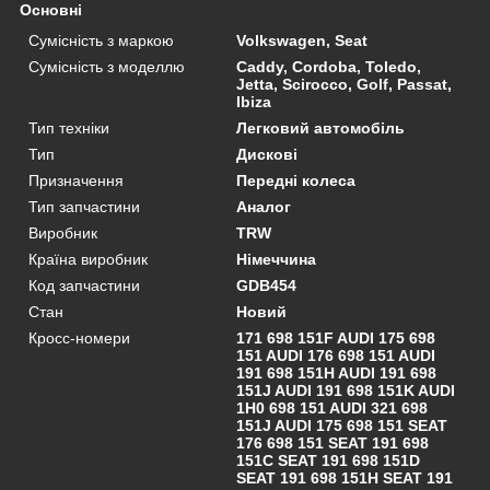
Основні
Сумісність з маркою
Volkswagen, Seat
Сумісність з моделлю
Caddy, Cordoba, Toledo,
Jetta, Scirocco, Golf, Passat,
Ibiza
Тип техніки
Легковий автомобіль
Тип
Дискові
Призначення
Передні колеса
Тип запчастини
Аналог
Виробник
TRW
Країна виробник
Німеччина
Код запчастини
GDB454
Стан
Новий
Кросс-номери
171 698 151F AUDI 175 698
151 AUDI 176 698 151 AUDI
191 698 151H AUDI 191 698
151J AUDI 191 698 151K AUDI
1H0 698 151 AUDI 321 698
151J AUDI 175 698 151 SEAT
176 698 151 SEAT 191 698
151C SEAT 191 698 151D
SEAT 191 698 151H SEAT 191