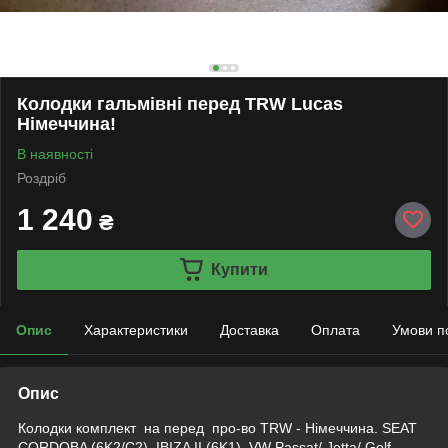
Колодки гальмівні перед TRW Lucas
Німеччина!
В наявності
Роздріб
1 240
₴
Купити
Опис
Характеристики
Доставка
Оплата
Умови п
Опис
Колодки комплект на перед про-во TRW - Німеччина. SEAT
CORDOBA (6K2/C2), IBIZA II (6K1), VW Passat/ Jetta/ Golf