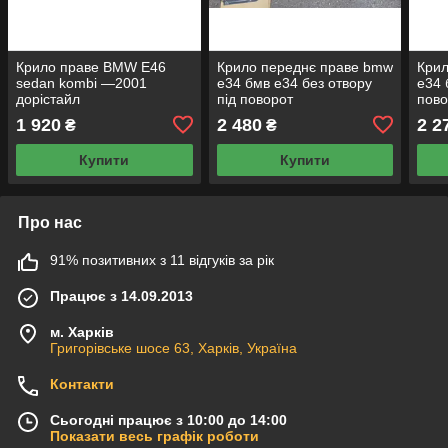
Крило праве BMW E46
Крило переднє праве bmw
Крил
sedan kombi —2001
e34 бмв e34 без отвору
e34 
дорістайл
під поворот
пово
1 920
2 480
2 2
₴
₴
Купити
Купити
Про нас
91% позитивних з 11 відгуків за рік
Працює з 14.09.2013
м. Харків
Григорівське шосе 63, Харків, Україна
Контакти
Сьогодні працює з 10:00 до 14:00
Показати весь графік роботи