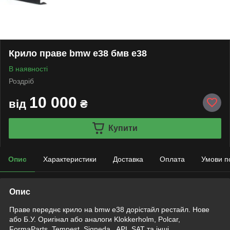
Крило праве bmw e38 бмв e38
В наявності
Роздріб
10 000
від
₴
Купити
Опис
Характеристики
Доставка
Оплата
Умови п
Опис
Праве переднє крило на bmw e38 дорістайл рестайл. Нове
або Б.У. Оригінал або аналоги Klokkerholm, Polcar,
FormaParts, Tempest,
Signeda
, API, SAT та інші.