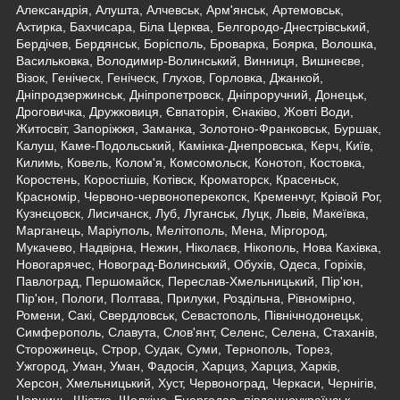
Александрія, Алушта, Алчевськ, Арм'янськ, Артемовськ,
Ахтирка, Бахчисара, Біла Церква, Белгородо-Днестрівський,
Бердічев, Бердянськ, Борісполь, Броварка, Боярка, Волошка,
Васильковка, Володимир-Волинський, Винниця, Вишнеєве,
Візок, Геніческ, Геніческ, Глухов, Горловка, Джанкой,
Дніпродзержинськ, Дніпропетровск, Дніпроручний, Донецьк,
Дроговичка, Дружковиця, Євпаторія, Єнаківо, Жовті Води,
Житосвіт, Запоріжжя, Заманка, Золотоно-Франковськ, Буршак,
Калуш, Каме-Подольський, Камінка-Днепровська, Керч, Київ,
Килимь, Ковель, Колом'я, Комсомольск, Конотоп, Костовка,
Коростень, Коростішів, Котівск, Кроматорск, Красеньск,
Красномір, Червоно-червоноперекопск, Кременчуг, Крівой Рог,
Кузнєцовск, Лисичанск, Луб, Луганськ, Луцк, Львів, Макеївка,
Марганець, Маріуполь, Мелітополь, Мена, Міргород,
Мукачево, Надвірна, Нежин, Ніколаєв, Нікополь, Нова Кахівка,
Новогарячес, Новоград-Волинський, Обухів, Одеса, Горіхів,
Павлоград, Першомайск, Переслав-Хмельницький, Пір'юн,
Пір'юн, Пологи, Полтава, Прилуки, Роздільна, Рівномірно,
Ромени, Сакі, Свердловськ, Севастополь, Північнодонецьк,
Симферополь, Славута, Слов'янт, Селенс, Селена, Стаханів,
Сторожинець, Строр, Судак, Суми, Тернополь, Торез,
Ужгород, Уман, Уман, Фадосія, Харциз, Харциз, Харків,
Херсон, Хмельницький, Хуст, Червоноград, Черкаси, Чернігів,