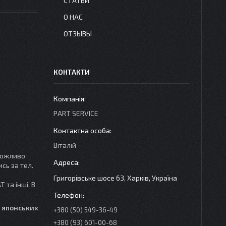
СТАТЬИ
О НАС
ОТЗЫВЫ
КОНТАКТИ
PART SERVICE
Віталій
ожливо
сь за тел.
Григорівське шосе 63, Харків, Україна
AT та інші. В
, японських
+380 (50) 549-36-49
+380 (93) 601-00-68