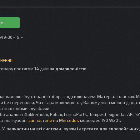
ти
 549-36-49
товару протягом 14 днів
за домовленістю
накладкою ґрунтоване,в зборі з підсилювачем. Матеріал пластик.
М
и без пересилки. Чи є така можливість у Вашому місті можна дізнати
вка поштовими службами
о аналоги Klokkerholm, Polcar, FormaParts, Tempest,
Signeda
, API, S
а інші кузовні
запчастини на Mercedes
мерседес 190 W201.
 У. запчастин на всі системи, вузли і агрегати для європейських