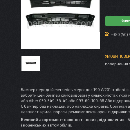
Купи
+380 (50)
повернення 
Бампер передній mercedes мерседес 190 W201 в зборі з 
забрати цей бампер самовивозом у кількох містах Україн
або Viber 050-549-36-49 або 093-60-100-68 Або відпра
Є бампер без накладки, або накладка окремо. Оригінал аб
наявності крила, пороги, ремкомплекти арок, підкрилки т
Великий асортимент наявності нових, відновлених і Б.
і корейських автомобілів.