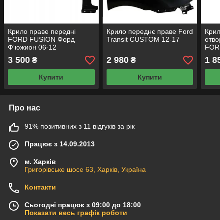
Крило праве передні
Крило переднє праве Ford
Крил
FORD FUSION Форд
Transit CUSTOM 12-17
отво
Ф'южион 06-12
FOR
3 500
2 980
1 8
₴
₴
Купити
Купити
Про нас
91% позитивних з 11 відгуків за рік
Працює з 14.09.2013
м. Харків
Григорівське шосе 63, Харків, Україна
Контакти
Сьогодні працює з 09:00 до 18:00
Показати весь графік роботи