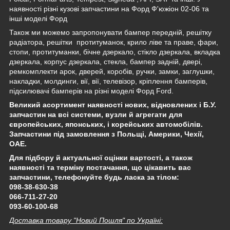
наявності різні кузові запчастини на Форд Ф'южіон 02-06 та
інші моделі Форд
Також ми можемо запропонувати бампер передній, решітку
радіатора, решітки протитуманок, крило ліве та праве, фари,
стопи, протитуманки, бічне дзеркало, стікло дзеркала, вкладка
дзеркала, корпус дзеркала, стекла, бампер задній, двері,
ремкомплекти арок, дверей, коробів, ручки, замки, заглушки,
накладки, молдинги, вії, вії, телевізор, кріплення бамперів,
підсилювачі бамперів на різні моделі Форд Ford.
Великий асортимент наявності нових, відновлених і Б.У.
запчастин на всі системи, вузли й агрегати для
європейських, японських, і корейських автомобілів.
Запчастини під замовлення з Польщі, Америки, Чехії,
ОАЕ.
Для підбору й актуальної оцінки вартості, а також
наявності та терміну постачання, що цікавить вас
запчастини, телефонуйте будь ласка за тілом:
098-38-630-38
066-711-27-20
093-60-100-68
Доставка товару "Новий Пошля" по Україні: