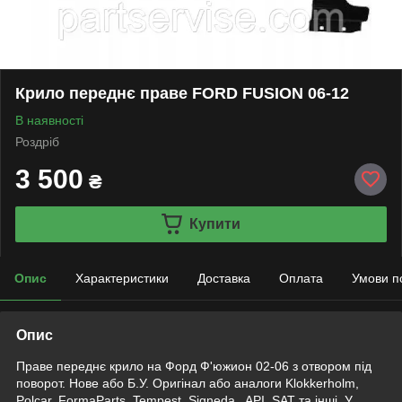
Крило переднє праве FORD FUSION 06-12
В наявності
Роздріб
3 500
₴
Купити
Опис
Характеристики
Доставка
Оплата
Умови п
Опис
Праве переднє крило на Форд Ф'южион 02-06 з отвором під
поворот. Нове або Б.У. Оригінал або аналоги Klokkerholm,
Polcar, FormaParts, Tempest,
Signeda
, API, SAT та інші. У