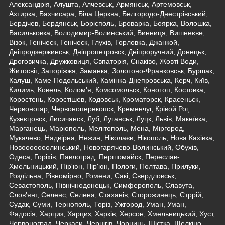
Александрія, Алушта, Алчевськ, Армянськ, Артемовськ,
Ахтирка, Бахчисара, Біла Церква, Белгородо-Днестрівський,
Бердічев, Бердянськ, Борісполь, Броварка, Боярка, Волошка,
Васильковка, Володимир-Волинський, Винниця, Вишнеєве,
Візок, Геніческ, Геніческ, Глухів, Горловка, Джанкой,
Дніпродзержинськ, Дніпропетровск, Дніпроручний, Донецьк,
Дроговичка, Дружковиця, Євпаторія, Єнаківо, Жовті Води,
Житосвіт, Запоріжжя, Заманка, Золотоно-Франковськ, Буршак,
Калуш, Каме-Подольський, Камінка-Днепровська, Керч, Київ,
Килимь, Ковель, Колом'я, Комсомольск, Конотоп, Костовка,
Коростень, Коростішев, Кодовськ, Кроматорск, Красеньск,
Червоногар, Червоноперекопск, Кременчуг, Крівой Рог,
Кузнєцовск, Лисичанск, Луб, Луганськ, Луцк, Львів, Макеївка,
Марганець, Маріополь, Мелітополь, Мена, Міргород,
Мукачево, Надвірна, Нежин, Ніколаєв, Нікополь, Нова Кахівка,
Новооооооолинський, Новогарячево-Волинський, Обухів,
Одеса, Горіхів, Павлоград, Першомайск, Переслав-
Хмельницький, Пір'юн, Пір'юн, Пологи, Полтава, Прилуки,
Роздільна, Рівномірно, Ромени, Сакі, Свердловськ,
Севастополь, Північнодонецьк, Симферополь, Славута,
Слов'янт, Селенс, Селена, Стаханів, Сторожинець, Стррій,
Судак, Суми, Тернополь, Торіз, Ужгород, Уман, Уман,
Фадосія, Харциз, Харциз, Харків, Херсон, Хмельницький, Хуст,
Червоноград, Черкаси, Чернігів, Чорниць, Шістка, Щелкіно,