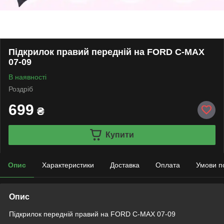
Підкрилок правий передній на FORD C-MAX
07-09
В наявності
Роздріб
699
₴
Купити
Опис
Характеристики
Доставка
Оплата
Умови п
Опис
Підкрилок передній правий на FORD C-MAX 07-09