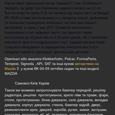
Рем-вставка оцинкування метал
товщина 1,2 мм. Особливості
заходить під двері та в порожнину заднього колеса на 1-2 см.
Висота вгору по крилу 9-10 см залежно від моделі авто
на Мазду3
BK 04-09 хітчбек
застосовуваність у випадках корозії, деформації
та незначних пошкоджень зовнішньої частини арки вашого
автомобіля, а також у разі ДТП
. Елементи виготовлені з
поцинкованої сталі найвищої якості, що гарантує термін
експлуатації до 10 років або на 5-10 років довше, ніж у ремонтних
комплектів арок із холоднокатаної сталі. Завдяки використанню
сучасного обладнання та підвищеному контролю якості вся
продукція повністю відповідає оригінальним деталям.
Оригінал або аналоги Klokkerholm, Polcar, FormaParts,
Tempest,
Signeda
, API, SAT та інші кузові
запчастини на
Mazda
3 у кузові BK 04-09 хетчбек седан та інші моделі
MAZDA
Самовоз Київ Харків
Також ми можемо запропонувати бампер передній, решітку
радіатора, решітки протитуманок, крило ліве та праве, фари,
стопи, протитуманки, бічне дзеркало, скло дзеркала, вкладка
дзеркала, корпус дзеркала, стекла, бампер задній, двері,
ремкомплекти арок, дверей, коробів, ручки, замки, заглушки,
накладки, молдинги, вії, вії, телевізор, кріплення бамперів,