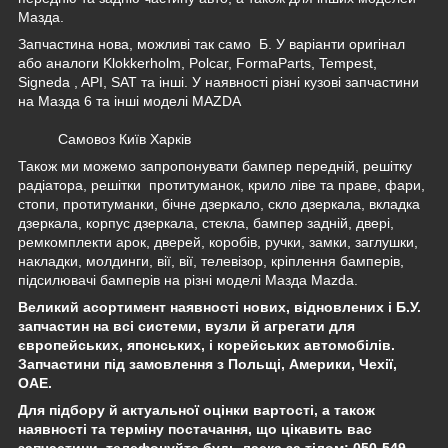
Мазда.
Запчастина нова, можливі так само Б. У варіанти оригінал
або аналоги Klokkerholm, Polcar, FormaParts, Tempest,
Signeda
, API, SAT та інші. У наявності різні кузові запчастини
на Мазда 6 та інші моделі MAZDA
Самовоз Київ Харків
Також ми можемо запропонувати бампер передній, решітку
радіатора, решітки протитуманок, крило ліве та праве, фари,
стопи, протитуманки, бічне дзеркало, скло дзеркала, вкладка
дзеркала, корпус дзеркала, стекла, бампер задній, двері,
ремкомплекти арок, дверей, коробів, ручки, замки, заглушки,
накладки, молдинги, вії, вії, телевізор, кріплення бамперів,
підсилювачі бамперів на різні моделі Мазда Mazda.
Великий асортимент наявності нових, відновлених і Б.У.
запчастин на всі системи, вузли й агрегати для
європейських, японських, і корейських автомобілів.
Запчастини під замовлення з Польщі, Америки, Чехії,
ОАЕ.
Для підбору й актуальної оцінки вартості, а також
наявності та терміну постачання, що цікавить вас
запчастини, телефонуйте будь ласка за тілом: 050-549-