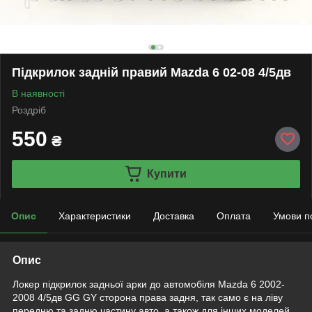
Підкрилок задній правий Mazda 6 02-08 4/5дв
В наявності
Роздріб
550
₴
Купити
Опис
Характеристики
Доставка
Оплата
Умови п
Опис
Локер підкрилок задньої арки до автомобіля Mazda 6 2002-
2008 4/5дв GG GY сторона права задня, так само є на ліву
передню та задню частину авто, а також для інших моделей