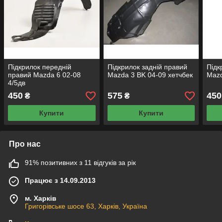
Підкрилок передній
Підкрилок задній правий
Підк
правий Mazda 6 02-08
Mazda 3 BK 04-09 хетчбек
Mazd
4/5дв
450
575
450
₴
₴
Купити
Купити
Про нас
91% позитивних з 11 відгуків за рік
Працює з 14.09.2013
м. Харків
Григорівське шосе 63, Харків, Україна