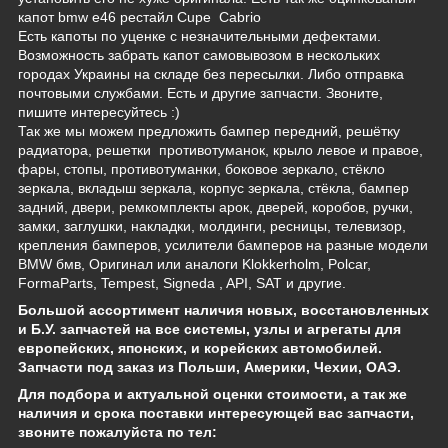
капот bmw e46 рестайл Cupe Cabrio
Есть капоты по уценке с незначительными дефектами.
Возможность забрать капот самовывозом в нескольких
городах Украины на складе без пересылки. Либо отправка
почтовыми службами. Есть и другие запчасти. Звоните,
пишите интересуйтесь :)
Так же мы можем предложить бампер передний, решётку
радиатора, решетки противотуманок, крыло левое и правое,
фары, стопы, противотуманки, боковое зеркало, стёкло
зеркала, вкладыш зеркала, корпус зеркала, стёкла, бампер
задний, двери, ремкомплекты арок, дверей, коробов, ручки,
замки, заглушки, накладки, молдинги, ресницы, телевизор,
крепления бамперов, усилители бамперов на разные модели
BMW бмв, Оригинал или аналоги Klokkerholm, Polcar,
FormaParts, Tempest,
Signeda
, API, SAT и другие.
Большой ассортимент наличия новых, восстановленных
и Б.У. запчастей на все системы, узлы и агрегаты для
европейских, японских, и корейских автомобилей.
Запчасти под заказ из Польши, Америки, Чехии, ОАЭ.
Для подбора и актуальной оценки стоимости, а так же
наличия и срока поставки интересующей вас запчасти,
звоните пожалуйста по тел: