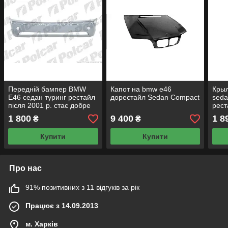
Передній бампер BMW
Капот на bmw e46
Кры
E46 седан туринг рестайл
дорестайл Sedan Compact
seda
після 2001 р. стає добре
рест
1 800
9 400
1 8
₴
₴
Купити
Купити
Про нас
91% позитивних з 11 відгуків за рік
Працює з 14.09.2013
м. Харків