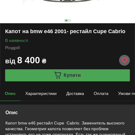
Капот на bmw e46 2001- рестайл Cupe Cabrio
В наявності
Роздріб
8 400
від
₴
Купити
Опис
Характеристики
Доставка
Оплата
Умови п
Опис
Капот bmw e46 рестайл Cupe Cabrio. Заменитель высокого
качества. Геометрия капота позволяет без проблем
установить его не хуже оригинала. Есть так же оцинкованый