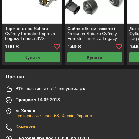
Термостат на Subaru
Сайлентблоки важелів і
Датч
Субару Forester Impreza
балки на Subaru Субару
Суба
Legacy Tribeca SVX
Forester Impreza Legacy
Lega
Outback
Tribeca SVX Outback
Outb
100
149
146
₴
₴
Купити
Купити
Про нас
91% позитивних з 11 відгуків за рік
Працює з 14.09.2013
м. Харків
Григорівське шосе 63, Харків, Україна
Контакти
Сьогодні працює з 09:00 до 18:00