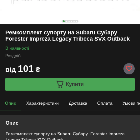
Ремкомплект супорту на Subaru Субару
Forester Impreza Legacy Tribeca SVX Outback
В наявності
Роздріб
101
від
₴
Купити
Опис
Характеристики
Доставка
Оплата
Умови п
Опис
Ремкомплект супорту на Subaru Субару Forester Impreza
Legacy Tribeca SVX Outback