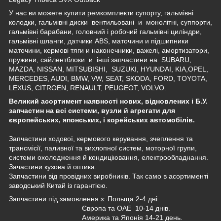
У нас ви можете купити ремкомплекти
супорту
,
гальмівні
колодки
,
гальмівні
диски
вентильовані
и
монолітні
,
суппорти
,
гальмівні
барабани
,
головний
і робочий гальмівні
циліндри
,
гальмівні
шланги
,
датчики
ABS,
маточини
и
підшипники
маточини
,
кермові
тяги
и
наконечники
,
важелі
,
амортизатори
,
пружини
,
сайлентблоки
и
інші
запчастини
на
SUBARU,
MAZDA, NISSAN, MITSUBISHI, SUZUKI, HYUNDAI, KIA,OPEL,
MERCEDES, AUDI, BMW, VW, SEAT, SKODA, FORD, TOYOTA,
LEXUS, CITROEN, RENAULT, PEUGEOT, VOLVO.
Великий асортимент наявності нових, відновлених і Б.У.
запчастин на всі системи, вузли й агрегати для
європейських, японських, і корейських автомобілів.
Запчастини ходової, кермового керування, зчеплення та
трансмісії, паливної та вихлопної систем, моторної групи,
системи охолодження й кондиціювання, електрообладнання.
Зачастини кузова й оптика.
Запчастини від провідних виробників. Так само в асортименті
заводський Китай із гарантією.
Запчастини під замовлення з: Польща 2-4 дні.
Європа та ОАЕ 10-14 днів.
Америка та Японія 14-21 день.