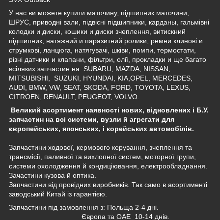
У нас ви можете купити маточину
,
підшипник
маточини
,
ШРУС
,
приводні
вали
,
підвісні
підшипники
,
карданы
,
гальмівні
колодки
и
диски
,
кошики
и
диски
зчеплення
,
витискний
підшипник
,
натяжний
и
паразитний
ролики
,
ремни
клинові
и
струмкові
,
ланцюга
,
натягувачі
,
шківи
,
помпи
,
термостати
,
різні
датчики
и
клапани
,
фільтри
,
олії
,
прокладки
и
ще
багато
всіляких
запчастин
на
SUBARU, MAZDA, NISSAN,
MITSUBISHI, SUZUKI, HYUNDAI, KIA,OPEL, MERCEDES,
AUDI, BMW, VW, SEAT, SKODA, FORD, TOYOTA, LEXUS,
CITROEN, RENAULT, PEUGEOT, VOLVO.
Великий асортимент наявності нових, відновлених і Б.У.
запчастин на всі системи, вузли й агрегати для
європейських, японських, і корейських автомобілів.
Запчастини ходової, кермового керування, зчеплення та
трансмісії, паливної та вихлопної систем, моторної групи,
системи охолодження й кондиціювання, електрообладнання.
Зачастини кузова й оптика.
Запчастини від провідних виробників. Так само в асортименті
заводський Китай із гарантією.
Запчастини під замовлення з: Польща 2-4 дні.
Європа та ОАЕ 10-14 днів.