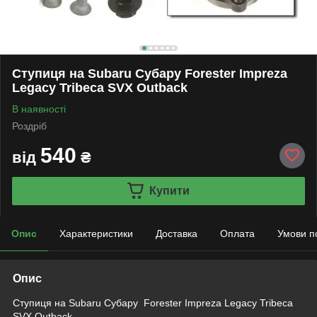
Ступиця на Subaru Субару Forester Impreza
Legacy Tribeca SVX Outback
В наявності
Роздріб
540
від
₴
Купити
Опис
Характеристики
Доставка
Оплата
Умови п
Опис
Ступиця на
Subaru Субару Forester Impreza Legacy Tribeca
SVX Outback