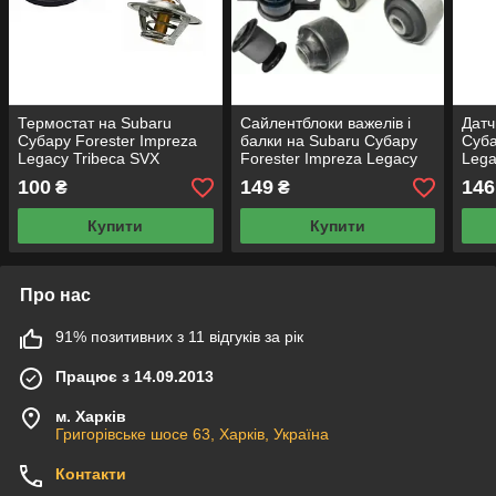
Термостат на Subaru
Сайлентблоки важелів і
Датч
Субару Forester Impreza
балки на Subaru Субару
Суба
Legacy Tribeca SVX
Forester Impreza Legacy
Lega
Outback
Tribeca SVX Outback
Outb
100
149
146
₴
₴
Купити
Купити
Про нас
91% позитивних з 11 відгуків за рік
Працює з 14.09.2013
м. Харків
Григорівське шосе 63, Харків, Україна
Контакти