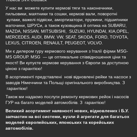
У нас ви
можете купити кермові тяги та наконечники,
пильовики, маятники та сошки, кермові вали, поворотні
кулаки, важелі підвіски, амортизатори, пружини, підшипники
маточини, ШРУСи, а також кузовщина й оптика на
SUBARU,
MAZDA, NISSAN, MITSUBISHI, SUZUKI, HYUNDAI, KIA,OPEL,
MERCEDES, AUDI, BMW, VW, SEAT, SKODA, FORD, TOYOTA,
LEXUS, CITROEN, RENAULT, PEUGEOT, VOLVO.
Ми є дилером гуру кермового керування з Італії фірми
MSG
-
MS
GROUP
.
MSG
— це оптимальне співвідношення ціни та
якості! Ви купуєте кермове керування з Європи за доступною
ціною з гарантією!
В асортименті представлені
нові відновлені рейки та насоси з
заводів Німеччини та Польщі оригінального виробництва. З
гарантією!
Також ми надаємо послуги ремонту кермових рейок і насосів
ГУР на багато моделей автомобілів. З
гарантією!
Великий асортимент наявності нових, відновлених і Б.У.
запчастин на всі системи, вузли й агрегати для багатьох
моделей європейських, японських та корейських
автомобілів.