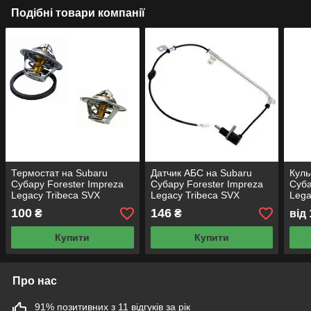
Подібні товари компанії
Термостат на Subaru
Датчик АБС на Subaru
Куль
Субару Forester Impreza
Субару Forester Impreza
Суба
Legacy Tribeca SVX
Legacy Tribeca SVX
Lega
Outback
Outback
Outb
100
146
₴
₴
від
Купити
Купити
Про нас
91% позитивних з 11 відгуків за рік