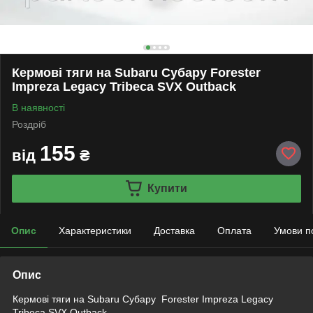
Кермові тяги на Subaru Субару Forester
Impreza Legacy Tribeca SVX Outback
В наявності
Роздріб
155
від
₴
Купити
Опис
Характеристики
Доставка
Оплата
Умови п
Опис
Кермові тяги на
Subaru Субару Forester Impreza Legacy
Tribeca SVX Outback