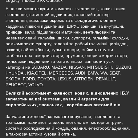
Legacy Tribeca SVX Outback
У нас ви можете купити комплект зчеплення
,
кошик і диск
зчеплення
,
витискний підшипник
,
головний циліндр
зчеплення
,
маховики окремо та в складі зі зчепленням
,
карданы
,
підвісні підшипники
,
ШРУС зовнішні та внутрішні
,
приводні вали
,
підшипники маточини
,
вентильовані та
невентелювані гальмівні диски
,
суппорти
,
гальмівні колодки
,
ремкомплекти супорту
,
головні та робочі гальмівні циліндри
,
важелі
,
сайлентблоки
,
кульові опори
,
стійки та втулки
стабілізатора
,
амортизатори
,
пружини
,
опори амортизатора
,
пильовики
,
відбійники та багато інших
запчастин усіх
категорій на
SUBARU, MAZDA, NISSAN, MITSUBISHI, SUZUKI,
HYUNDAI, KIA,OPEL, MERCEDES, AUDI, BMW, VW, SEAT,
SKODA, FORD, TOYOTA, LEXUS, CITROEN, RENAULT,
PEUGEOT, VOLVO.
Великий асортимент наявності нових, відновлених і Б.У.
запчастин на всі системи, вузли й агрегати для
європейських, японських, і корейських автомобілів.
Запчастини ходової, кермового керування, зчеплення та
трансмісії, паливної та вихлопної систем, моторної групи,
системи охолодження й кондиціювання, електрообладнання,
а також зачастини кузова й оптика.