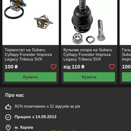
Термостат на Subaru
Кульова опора на Subaru
Галь
Субару Forester Impreza
Субару Forester Impreza
Suba
Legacy Tribeca SVX
Legacy Tribeca SVX
Impr
Outback
Outback
SVX 
100
110
100
₴
від
₴
Купити
Купити
Про нас
91% позитивних з 11 відгуків за рік
Працює з 14.09.2013
м. Харків