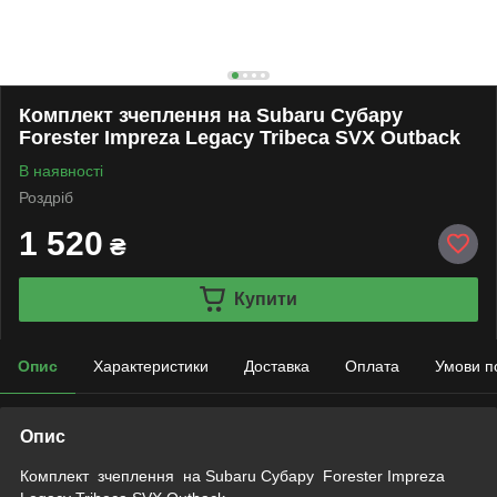
Комплект зчеплення на Subaru Субару
Forester Impreza Legacy Tribeca SVX Outback
В наявності
Роздріб
1 520
₴
Купити
Опис
Характеристики
Доставка
Оплата
Умови п
Опис
Комплект зчеплення
на
Subaru Субару Forester Impreza