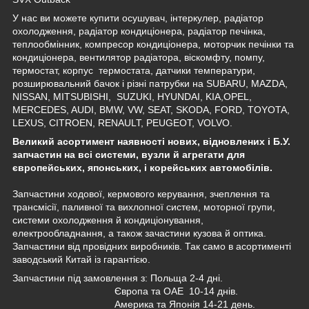
У нас ви можете купити осушувач, інтеркулер, радіатор
охолодження, радіатор кондиціонера, радіатор печінка,
теплообмінник, компресор кондиціонера, моторчик печінки та
кондиціонера, вентилятор радіатора, віскомфту, помпу,
термостат, корпус термостата, датчики температури,
розширювальний бачок і різні патрубки на SUBARU, MAZDA,
NISSAN, MITSUBISHI, SUZUKI, HYUNDAI, KIA,OPEL,
MERCEDES, AUDI, BMW, VW, SEAT, SKODA, FORD, TOYOTA,
LEXUS, CITROEN, RENAULT, PEUGEOT, VOLVO.
Великий асортимент наявності нових, відновлених і Б.У.
запчастин на всі системи, вузли й агрегати для
європейських, японських, і корейських автомобілів.
Запчастини ходової, кермового керування, зчеплення та
трансмісії, паливної та вихлопної систем, моторної групи,
системи охолодження й кондиціонування,
електрообладнання, а також зачастини кузова й оптика.
Запчастини від провідних виробників. Так само в асортименті
заводський Китай із гарантією.
Запчастини під замовлення з: Польща 2-4 дні.
Європа та ОАЕ 10-14 днів.
Америка та Японія 14-21 день.