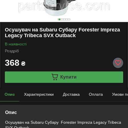
Осушувач на Subaru Субару Forester Impreza
Legacy Tribeca SVX Outback
В наявності
Роздріб
368
₴
Купити
Опис
Характеристики
Доставка
Оплата
Умови п
Опис
Осушувач на Subaru Субару Forester Impreza Legacy Tribeca
SVX Outback