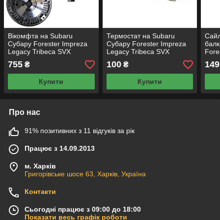
Вікомфта на Subaru
Термостат на Subaru
Сайл
Субару Forester Impreza
Субару Forester Impreza
балк
Legacy Tribeca SVX
Legacy Tribeca SVX
Fore
Outback
Outback
Trib
755
100
149
₴
₴
Купити
Купити
Про нас
91% позитивних з 11 відгуків за рік
Працює з 14.09.2013
м. Харків
Григорівське шосе 63, Харків, Україна
Контакти
Сьогодні працює з 09:00 до 18:00
Показати весь графік роботи