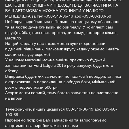
ШАНОВНІ ПОКУПЦІ - ЧИ ПІДХОДИТЬ ЦЯ ЗАПЧАСТИНА НА
ВАШ АВТОМОБІЛЬ МОЖНА УТОЧНИТИ У НАШОГО
МЕНЕДЖЕРА за тел -050-549-36-49 або -093-60-100-68
Цей шрус виробляється в Польщі на німецькому обладнанні
та за якістю дуже близький до оригіналу. У комплекті сам
шрус(шайба), пильовик, прокладки, хомут, стопорне кільце,
мастило
На цей кардан у нас також можна купити хрестовини,
підвісний підшипник, пильовик шрусу кадану окремо і навіть
мастило шрусу окремо)
У нашому магазині можна знайти практично будь-які
запчастини на Ford Edge з 2015 року випуску, будь-якого
обсягу.
Відправка будь-яких запчастин по частковій передоплаті, яка
є страховкою на пересилання в обидва боки, мінімальний
розмір передоплати 500грн
Асортименти великій, тому багато запчастин не виставлено
на вітрині.
Телефонуйте, пишіть цікавіться 050-549-36-49 або 093-60-
100-68
Підберемо потрібні Вам запчастини та запропонуємо
асортимент за виробниками та цінами.