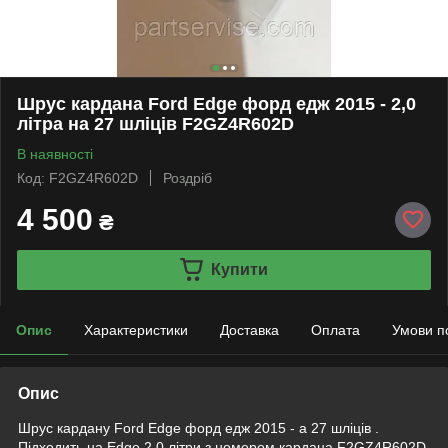
Шрус кардана Ford Edge форд едж 2015 - 2,0
літра на 27 шліців F2GZ4R602D
В наявності
Код: F2GZ4R602D
Роздріб
4 500
₴
Купити
Опис
Характеристики
Доставка
Оплата
Умови п
Опис
Шрус кардану Ford Edge форд едж 2015 - а 27 шліців .
Підходить на Edge 2,0 літри з номером кардана F2GZ4R602D.