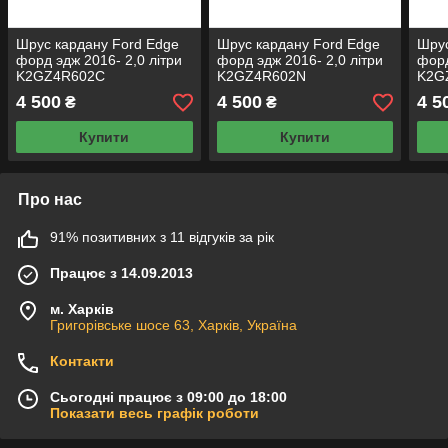
Шрус кардану Ford Edge
Шрус кардану Ford Edge
Шрус
форд эдж 2016- 2,0 літри
форд эдж 2016- 2,0 літри
форд
K2GZ4R602C
K2GZ4R602N
K2G
4 500
4 500
4 5
₴
₴
Купити
Купити
Про нас
91% позитивних з 11 відгуків за рік
Працює з 14.09.2013
м. Харків
Григорівське шосе 63, Харків, Україна
Контакти
Сьогодні працює з 09:00 до 18:00
Показати весь графік роботи