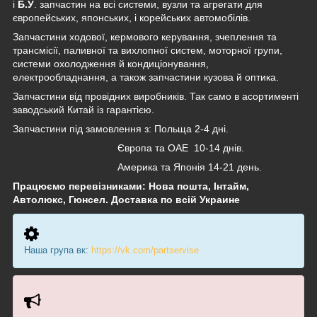
і
Б.У
. запчастин на всі системи, вузли та агрегати для
європейських, японських, і корейських автомобілів.
Запчастини ходової, кермового керування, зчеплення та
трансмісії, паливної та вихлопної систем, моторної групи,
системи охолодження й кондиціонування,
електрообладнання, а також запчастини кузова й оптика.
Запчастини від провідних виробників. Так само в асортименті
заводський Китай із гарантією.
Запчастини під замовлення з: Польща 2-4 дні.
Європа та ОАЕ 10-14 днів.
Америка та Японія 14-21 день.
Працюємо перевізниками: Нова пошта, Інтайм,
Автолюкс, Гюнсел. Доставка по всій Украине
Наша група вк:
https://vk.com/partservise