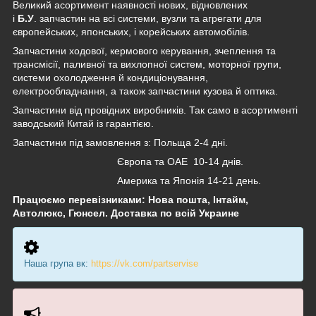
Великий асортимент наявності нових, відновлених
і
Б.У
. запчастин на всі системи, вузли та агрегати для
європейських, японських, і корейських автомобілів.
Запчастини ходової, кермового керування, зчеплення та
трансмісії, паливної та вихлопної систем, моторної групи,
системи охолодження й кондиціонування,
електрообладнання, а також запчастини кузова й оптика.
Запчастини від провідних виробників. Так само в асортименті
заводський Китай із гарантією.
Запчастини під замовлення з: Польща 2-4 дні.
Європа та ОАЕ 10-14 днів.
Америка та Японія 14-21 день.
Працюємо перевізниками: Нова пошта, Інтайм,
Автолюкс, Гюнсел. Доставка по всій Украине
Наша група вк:
https://vk.com/partservise