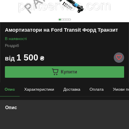
Амортизатори на Ford Transit Форд Транзит
В наявності
Роздріб
1 500
від
₴
Купити
Опис
Характеристики
Доставка
Оплата
Умови п
Опис