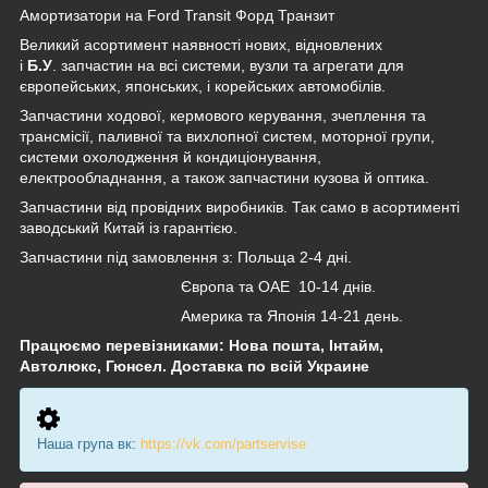
Амортизатори на Ford Transit Форд Транзит
Великий асортимент наявності нових, відновлених
і
Б.У
. запчастин на всі системи, вузли та агрегати для
європейських, японських, і корейських автомобілів.
Запчастини ходової, кермового керування, зчеплення та
трансмісії, паливної та вихлопної систем, моторної групи,
системи охолодження й кондиціонування,
електрообладнання, а також запчастини кузова й оптика.
Запчастини від провідних виробників. Так само в асортименті
заводський Китай із гарантією.
Запчастини під замовлення з: Польща 2-4 дні.
Європа та ОАЕ 10-14 днів.
Америка та Японія 14-21 день.
Працюємо перевізниками: Нова пошта, Інтайм,
Автолюкс, Гюнсел. Доставка по всій Украине
Наша група вк:
https://vk.com/partservise