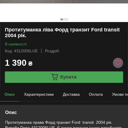
Протитуманка ліва Форд транзит Ford transit
2004 рік.
В наявності
Код: 4312006LUE
Роздріб
1 390
₴
Купити
Опис
Характеристики
Доставка
Оплата
Умови п
Опис
Протитуманка права Форд транзит Ford transit 2004 рік.
Вироби Depo 4312006LUE. Є також туманки інших виробників: