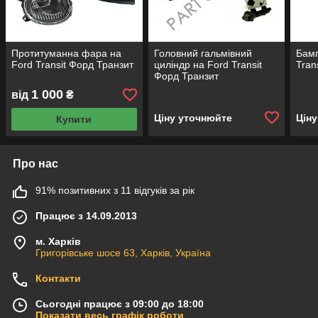
Протитуманна фара на
Головний гальмівний
Бамп
Ford Transit Форд Транзит
циліндр на Ford Transit
Tran
Форд Транзит
1 000
від
₴
Ціну уточнюйте
Цін
Купити
Про нас
91% позитивних з 11 відгуків за рік
Працює з 14.09.2013
м. Харків
Григорівське шосе 63, Харків, Україна
Контакти
Сьогодні працює з 09:00 до 18:00
Показати весь графік роботи