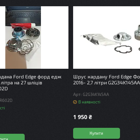
дана Ford Edge форд едж
Шрус кардану Ford Edge Ф
0 літра на 27 шліців
2016- 2,7 літри G2G34K145AA
02D
G2G34K145AA
4R602D
В наявності
сті
1 950 ₴
Купити
пити