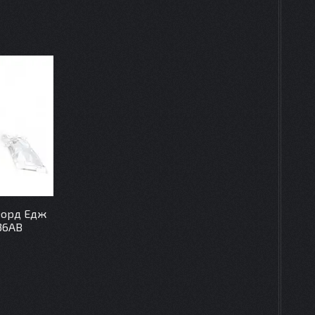
Форд Едж
36AB