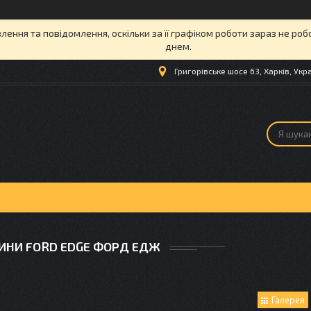
ення та повідомлення, оскільки за її графіком роботи зараз не ро
днем.
Григорівське шосе 63, Харків, Укр
ИНИ FORD EDGE ФОРД ЕДЖ
Галерея