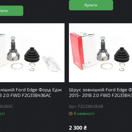
Купити
пити
нішній Ford Edge Форд Едж
Шрус зовнішній Ford Edge 
18 2.0 FWD F2G33B436AC
2015- 2018 2.0 FWD F2G33B4
B436AC
F2G33B436AB
сті
В наявності
2 300 ₴