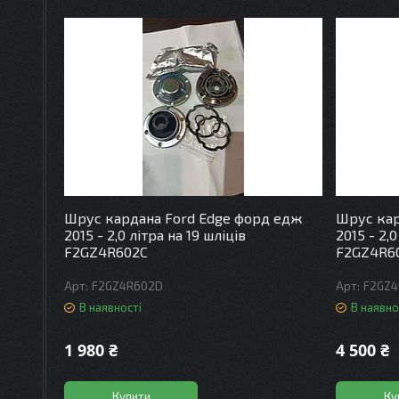
Шрус кардана Ford Edge форд едж
Шрус кар
2015 - 2,0 літра на 19 шліців
2015 - 2,
F2GZ4R602C
F2GZ4R6
F2GZ4R602D
F2GZ
В наявності
В наявно
1 980 ₴
4 500 ₴
Купити
Ку