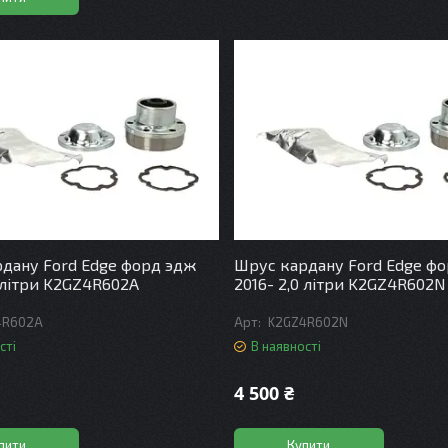
дану Ford Edge форд эдж
Шрус кардану Ford Edge ф
0 літри K2GZ4R602A
2016- 2,0 літри K2GZ4R602N
4R602A
K2GZ4R602N
сті
В наявності
4 500 ₴
пити
Купити