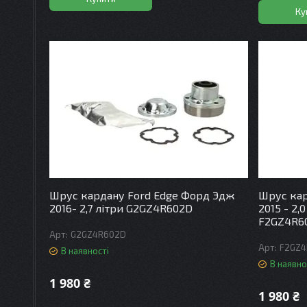
Ку
Шрус кардану Ford Edge Форд Эдж
Шрус кар
2016- 2,7 літри G2GZ4R602D
2015 - 2,0
F2GZ4R6
G2GZ4R602D
F2GZ4
В наявності
В наявно
1 980 ₴
1 980 ₴