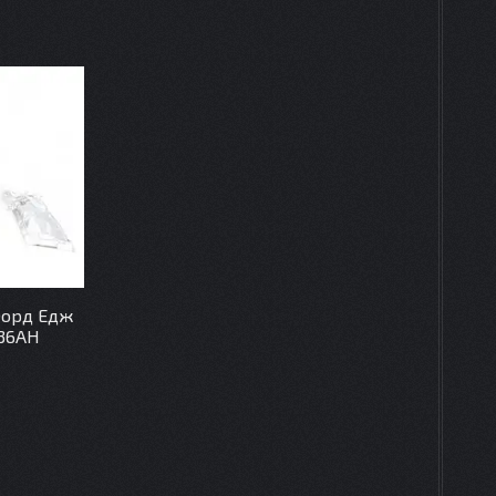
Форд Едж
436AH