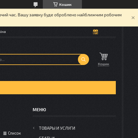
Кошик
бочий час. Вашу заявку буде оброблено найближчим робочим
аїна
Кошик
ТОВАРЫ И УСЛУГИ
Список