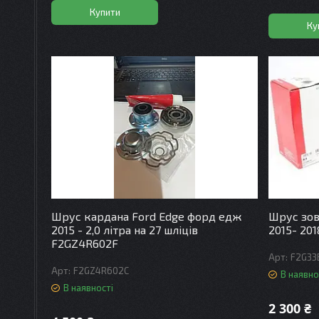
Купити
Ку
Шрус кардана Ford Edge форд едж
Шрус зов
2015 - 2,0 літра на 27 шліців
2015- 20
F2GZ4R602F
F2G33
F2GZ4R602C
В наявно
В наявності
2 300 ₴