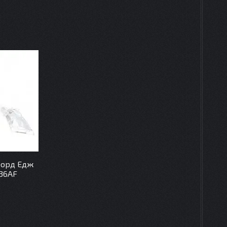
Форд Едж
436AF