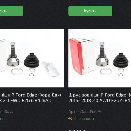
пити
Купити
нішній Ford Edge Форд Едж
Шрус зовнішній Ford Edge 
18 2.0 FWD F2G33B436AD
2015- 2018 2.0 AWD F2GZ3B
B436AD
F2GZ3B436AF
сті
В наявності