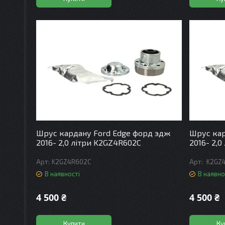
Шрус кардану Ford Edge форд эдж
Шрус кар
2016- 2,0 літри K2GZ4R602C
2016- 2,
K2GZ4R602C
K2GZ
В наявності
В наявно
4 500 ₴
4 500 ₴
Купити
Ку