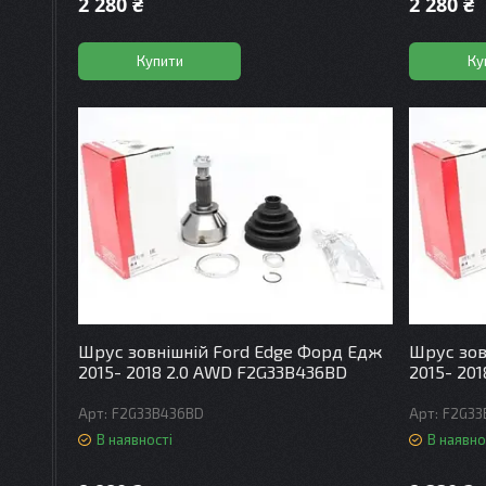
2 280 ₴
2 280 ₴
Купити
Ку
Шрус зовнішній Ford Edge Форд Едж
Шрус зов
2015- 2018 2.0 AWD F2G33B436BD
2015- 20
F2G33B436BD
F2G33
В наявності
В наявно