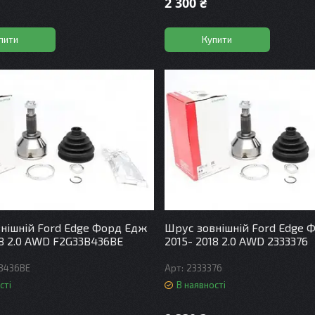
2 300 ₴
пити
Купити
нішній Ford Edge Форд Едж
Шрус зовнішній Ford Edge 
18 2.0 AWD F2G33B436BE
2015- 2018 2.0 AWD 2333376
B436BE
2333376
сті
В наявності