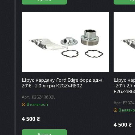
Шрус кардану Ford Edge форд эдж
Шрус кар
2016- 2,0 літри K2GZ4R602
-2017 2,7
F2GZ4R6
K2GZ4R602L
F2GZ4
В наявності
В наявно
4 500 ₴
4 500 ₴
Купити