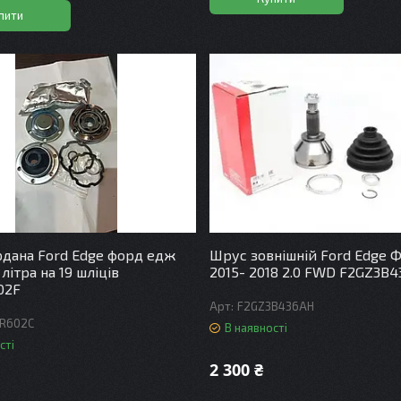
пити
дана Ford Edge форд едж
Шрус зовнішній Ford Edge 
 літра на 19 шліців
2015- 2018 2.0 FWD F2GZ3B
02F
F2GZ3B436AH
R602C
В наявності
сті
2 300 ₴