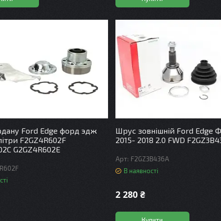
дану Ford Edge форд эдж
Шрус зовнішній Ford Edge 
 літри F2GZ4R602F
2015- 2018 2.0 FWD F2GZ3B4
02C G2GZ4R602E
F2GZ3B436A
R602F
В наявності
сті
2 280 ₴
Купити