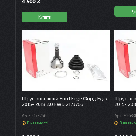
4 500 ₴
Ку
Купити
Шрус зовнішній Ford Edge Форд Едж
Шрус зов
2015- 2018 2.0 FWD 2173766
2015- 20
2173766
F2G33
В наявності
В наявно