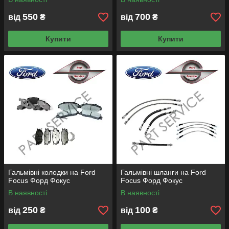
550
700
від
₴
від
₴
Купити
Купити
Гальмівні колодки на Ford
Гальмівні шланги на Ford
Focus Форд Фокус
Focus Форд Фокус
В наявності
В наявності
250
100
від
₴
від
₴